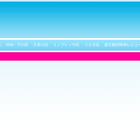
話
Web・IT小技
文具の話
インプレッサ狂
うさぎ話
超主観的映画レビュ