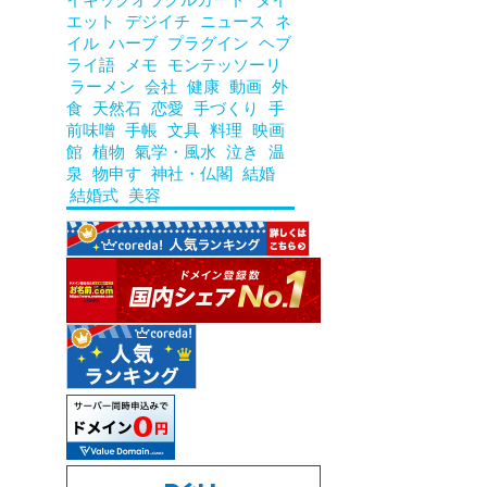
エット
デジイチ
ニュース
ネ
イル
ハーブ
プラグイン
ヘブ
ライ語
メモ
モンテッソーリ
ラーメン
会社
健康
動画
外
食
天然石
恋愛
手づくり
手
前味噌
手帳
文具
料理
映画
館
植物
氣学・風水
泣き
温
泉
物申す
神社・仏閣
結婚
結婚式
美容