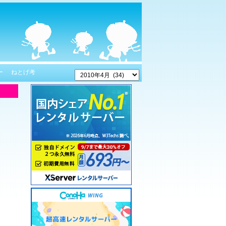
ー
ねとげ考