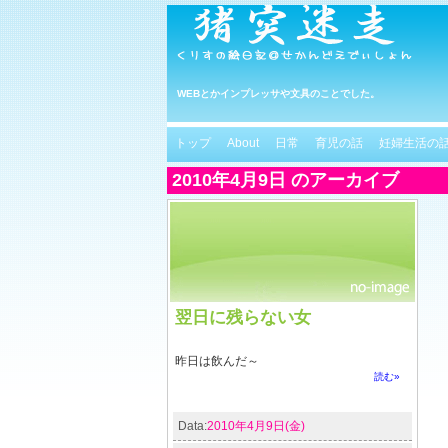
WEBとかインプレッサや文具のことでした。
トップ
About
日常
育児の話
妊婦生活の
2010年4月9日 のアーカイブ
翌日に残らない女
昨日は飲んだ～
読む»
Data:
2010年4月9日(金)