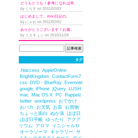
ど う も ど う も ！ 参 考 に な れ ば 幸...
by くりす on 2011/02/03
は じ め ま し て 。 m i x i 日 記 の...
by にゃお on 2011/02/02
あ り が と う ご ざ い ま す ！ お 腹...
by ミエキュン on 2010/11/29
タグ
.htaccess
AppieOnline
BrightKingdom
ContactForm7
css
DVD・BlueRay
Evernote
google
iPhone
jQuery
LUSH
mac
Mac OS X
PC
Rappelz
twitter
wordpress
おでかけ
おバカ
お天気
お茶
お買物
ちょっと面白
ぬか漬
ほぼ日
ほぼ日手帳
ゆったり
アクア
リウム
アロマ
イニシャルＤ
オーラソーマ
ギャラリー
サ
イキックオラクルカード
ダイ