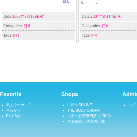
読む»
た・・・。
Data:
2007年9月19日(水)
Data:
2007年8月14日(火)
Categories:
日常
Categories:
日常
Tags:
会社
Tags:
会社
Favorite
Shops
Admin
気まぐれカメら
LUSH ONLINE
ログ
それから
THE BODY SHOP®
F1.4 Style
世界のお茶専門店LUPICIA
東葉茶館 三國屋善五郎