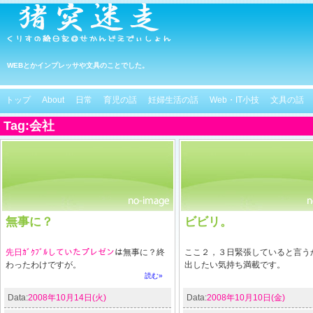
WEBとかインプレッサや文具のことでした。
トップ
About
日常
育児の話
妊婦生活の話
Web・IT小技
文具の話
Tag:会社
無事に？
ビビリ。
先日ｶﾞｸﾌﾞﾙしていたプレゼン
は無事に？終
ここ２，３日緊張していると言う
わったわけですが。
出したい気持ち満載です。
読む»
Data:
2008年10月14日(火)
Data:
2008年10月10日(金)