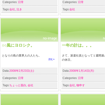
Categories:
日常
Categories:
日常
Tags:
会社
,
泣き
Tags:
会社
○○風にヨロシク。
一年の計は。。。
となりの島の業界人の人たち。
さて、派遣社員となって１週間過
読む»
の休日。
Data:
2008年2月23日(土)
Data:
2008年1月14日(月)
Categories:
日常
Categories:
日常
Tags:
ちょっと面白
,
会社
Tags:
会社
,
物申す