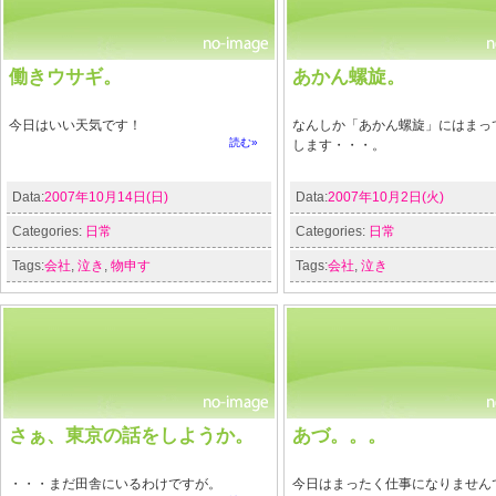
働きウサギ。
あかん螺旋。
今日はいい天気です！
なんしか「あかん螺旋」にはまっ
読む»
します・・・。
Data:
2007年10月14日(日)
Data:
2007年10月2日(火)
Categories:
日常
Categories:
日常
Tags:
会社
,
泣き
,
物申す
Tags:
会社
,
泣き
さぁ、東京の話をしようか。
あづ。。。
・・・まだ田舎にいるわけですが。
今日はまったく仕事になりません