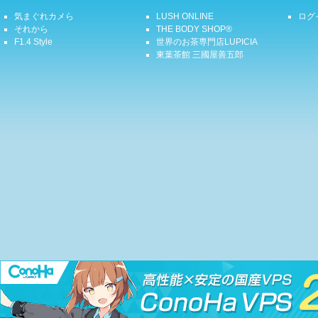
気まぐれカメら
LUSH ONLINE
ログ
それから
THE BODY SHOP®
F1.4 Style
世界のお茶専門店LUPICIA
東葉茶館 三國屋善五郎