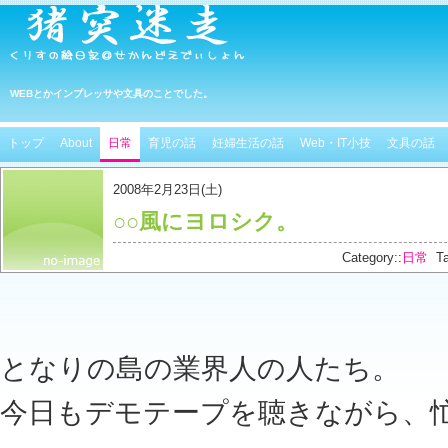
WEBとかインプレッサや文具のことでした。
トップ
About
日常
育児の話
妊婦生活の話
Web・IT小技
文具の話
2008年2月23日(土)
○○風にヨロシク。
Category::
日常
Ta
となりの島の業界人の人たち。
今日もデモテープを聴きながら、