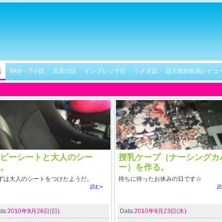
話
Web・IT小技
文具の話
インプレッサ狂
うさぎ話
超主観的映画レビュ
ビーシートと大人のシー
授乳ケープ（ナーシングカ
。
ー）を作る。
ずは大人のシートをつけたようだ。
待ちに待ったお休みの日です☆
読む»
読
ta:
2010年9月26日(日)
Data:
2010年9月23日(木)