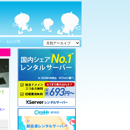
ー
ねとげ考
バ
む»