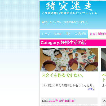
WEBとかインプレッサや文具のことでした。
トップ
About
日常
育児の話
妊婦生活の
Category:妊婦生活の話
スタイを作るですたい。
ベ
ト
ついでにウサミミ帽子とかもつくったり。
ま
読む»
Data:
2010年10月15日(金)
Da