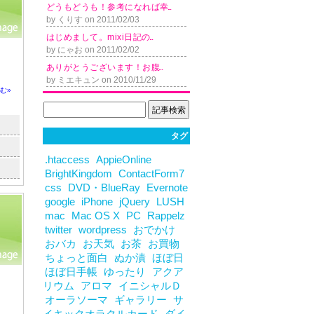
ど う も ど う も ！ 参 考 に な れ ば 幸...
by くりす on 2011/02/03
は じ め ま し て 。 m i x i 日 記 の...
。
by にゃお on 2011/02/02
あ り が と う ご ざ い ま す ！ お 腹...
by ミエキュン on 2010/11/29
む»
タグ
.htaccess
AppieOnline
BrightKingdom
ContactForm7
css
DVD・BlueRay
Evernote
google
iPhone
jQuery
LUSH
mac
Mac OS X
PC
Rappelz
twitter
wordpress
おでかけ
おバカ
お天気
お茶
お買物
ちょっと面白
ぬか漬
ほぼ日
ほぼ日手帳
ゆったり
アクア
リウム
アロマ
イニシャルＤ
オーラソーマ
ギャラリー
サ
イキックオラクルカード
ダイ