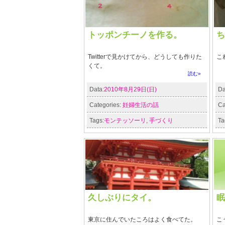
トッポンチーノを作る。
ち
Twitterで見かけてから、どうしても作りた
こ
くて。
読む»
Data:
2010年8月29日(日)
Da
Categories:
妊婦生活の話
Ca
Tags:
モンテッソーリ
,
手づくり
Ta
久しぶりにタイ。
眠
東京に住んでいたころはよく食べてた。
こ