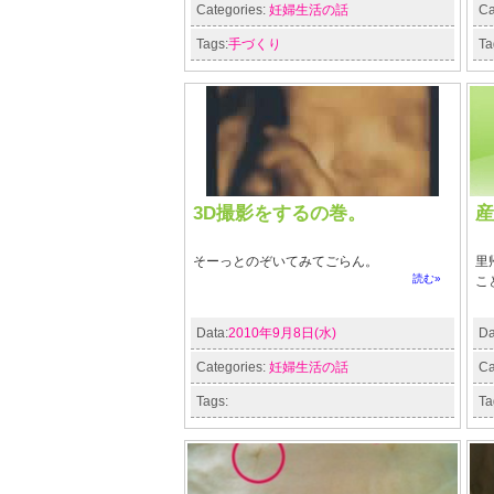
Categories:
妊婦生活の話
Ca
Tags:
手づくり
Ta
3D撮影をするの巻。
産
そーっとのぞいてみてごらん。
里
読む»
こ
Data:
2010年9月8日(水)
Da
Categories:
妊婦生活の話
Ca
Tags:
Ta