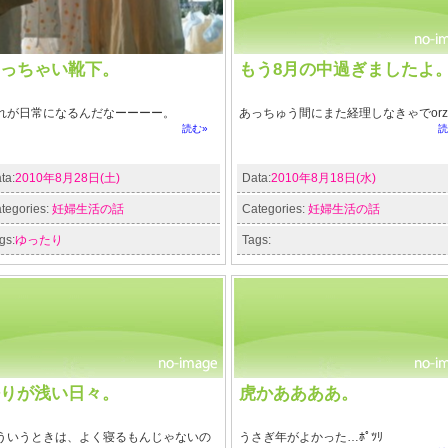
っちゃい靴下。
もう8月の中過ぎましたよ
れが日常になるんだなーーーー。
あっちゅう間にまた経理しなきゃでorz
読む»
読
ta:
2010年8月28日(土)
Data:
2010年8月18日(水)
tegories:
妊婦生活の話
Categories:
妊婦生活の話
gs:
ゆったり
Tags:
りが浅い日々。
虎かああああ。
ういうときは、よく寝るもんじゃないの
うさぎ年がよかった…ﾎﾟﾂﾘ