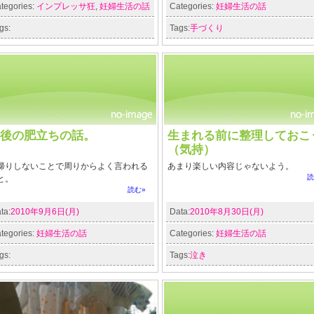
tegories:
インプレッサ狂
,
妊婦生活の話
Categories:
妊婦生活の話
gs:
Tags:
手づくり
後の肥立ちの話。
生まれる前に整理しておこ
（気持）
帰りしないことで周りからよく言われる
あまり楽しい内容じゃないよう。
読
と。
読む»
ta:
2010年9月6日(月)
Data:
2010年8月30日(月)
tegories:
妊婦生活の話
Categories:
妊婦生活の話
gs:
Tags:
泣き