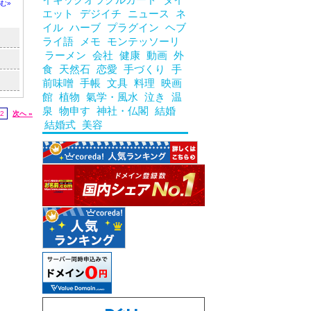
む»
エット
デジイチ
ニュース
ネ
イル
ハーブ
プラグイン
ヘブ
ライ語
メモ
モンテッソーリ
ラーメン
会社
健康
動画
外
食
天然石
恋愛
手づくり
手
前味噌
手帳
文具
料理
映画
館
植物
氣学・風水
泣き
温
泉
物申す
神社・仏閣
結婚
2
次へ »
結婚式
美容