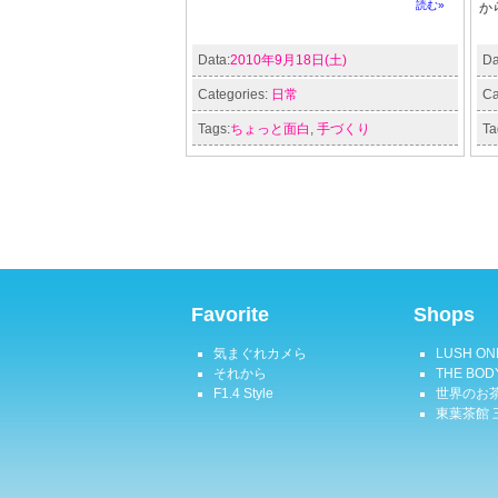
読む»
か
Data:
2010年9月18日(土)
Da
Categories:
日常
Ca
Tags:
ちょっと面白
,
手づくり
Ta
Favorite
Shops
気まぐれカメら
LUSH ON
それから
THE BOD
F1.4 Style
世界のお茶
東葉茶館 