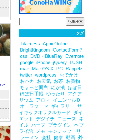
タグ
.htaccess
AppieOnline
BrightKingdom
ContactForm7
css
DVD・BlueRay
Evernote
google
iPhone
jQuery
LUSH
mac
Mac OS X
PC
Rappelz
twitter
wordpress
おでかけ
おバカ
お天気
お茶
お買物
む»
ちょっと面白
ぬか漬
ほぼ日
ほぼ日手帳
ゆったり
アクア
リウム
アロマ
イニシャルＤ
オーラソーマ
ギャラリー
サ
イキックオラクルカード
ダイ
エット
デジイチ
ニュース
ネ
イル
ハーブ
プラグイン
ヘブ
ライ語
メモ
モンテッソーリ
ラーメン
会社
健康
動画
外