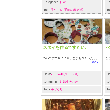
Categories:
日常
Ca
Tags:
手づくり
,
手前味噌
,
料理
Ta
スタイを作るですたい。
べ
ついでにウサミミ帽子とかもつくったり。
ひ
読む»
Data:
2010年10月15日(金)
Da
Categories:
妊婦生活の話
Ca
Tags:
手づくり
Ta