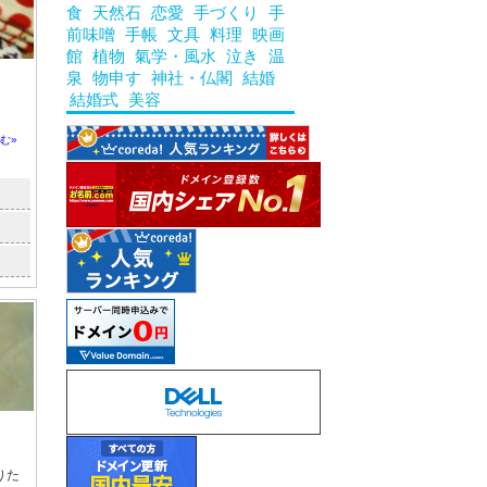
食
天然石
恋愛
手づくり
手
前味噌
手帳
文具
料理
映画
館
植物
氣学・風水
泣き
温
泉
物申す
神社・仏閣
結婚
結婚式
美容
。
む»
りた