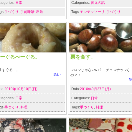
tegories:
日常
Categories:
育児の話
gs:
手づくり
,
手前味噌
,
料理
Tags:
モンテッソーリ
,
手づくり
ーぐるべーぐる。
栗を食す。
ますぐる…。
マロンじゃないの？！チェスナッツな
読む»
の？！
読
ta:
2010年10月10日(日)
Data:
2010年9月27日(月)
tegories:
日常
Categories:
日常
gs:
手づくり
,
料理
Tags:
手づくり
,
料理