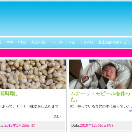
話
Web・IT小技
文具の話
インプレッサ狂
うさぎ話
超主観的映画レビュ
前味噌。
ムナーリ・モビールを作っ
た。
々あって、とうとう味噌を仕込むまで
唯一持っている育児の本に載っていた
読
。
読む»
ta:
2012年1月25日(水)
Data:
2010年12月10日(金)