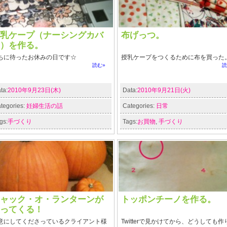
乳ケープ（ナーシングカバ
布げっつ。
）を作る。
ちに待ったお休みの日です☆
授乳ケープをつくるために布を買った
読む»
読
ta:
2010年9月23日(木)
Data:
2010年9月21日(火)
tegories:
妊婦生活の話
Categories:
日常
gs:
手づくり
Tags:
お買物
,
手づくり
ャック・オ・ランターンが
トッポンチーノを作る。
ってくる！
意にしてくださっているクライアント様
Twitterで見かけてから、どうしても作