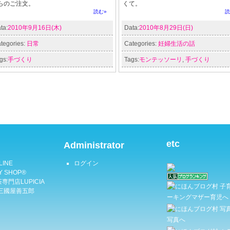
らのご注文。
くて。
読む»
読
ta:
2010年9月16日(木)
Data:
2010年8月29日(日)
tegories:
日常
Categories:
妊婦生活の話
gs:
手づくり
Tags:
モンテッソーリ
,
手づくり
etc
Administrator
LINE
ログイン
Y SHOP®
専門店LUPICIA
三國屋善五郎