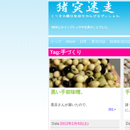
WEBとかインプレッサや文具のことでした。
トップ
About
日常
育児の話
妊婦生活の
Tag:手づくり
黒い手前味噌。
手
黒豆さんが届いたので。
諸
読む»
に
Data:
2012年2月4日(土)
Da