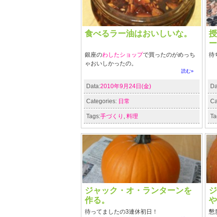
食べるラー油はおいしいな。
授
ー
銀座の
わしたショップ
で買ったのがめっち
待
ゃおいしかったの。
読む»
Data:
2010年9月24日(金)
Da
Categories:
日常
Ca
Tags:
手づくり
,
料理
Ta
ジャック・オ・ランターンを
ジ
作る。
や
待ってましたの3連休初日！
懇