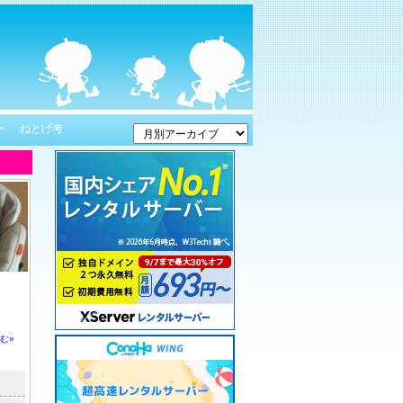
ー
ねとげ考
。
む»