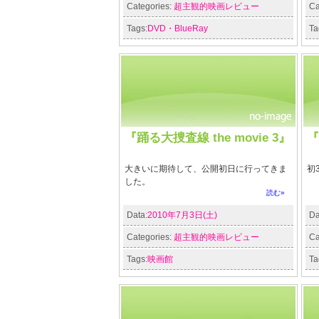
Categories:
超主観的映画レビュー
Ca
Tags:
DVD・BlueRay
Ta
『踊る大捜査線 the movie 3』
『
大きいに期待して、公開初日に行ってきま
初
した。
読む»
Data:
2010年7月3日(土)
Da
Categories:
超主観的映画レビュー
Ca
Tags:
映画館
Ta