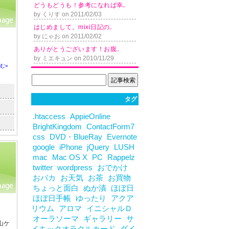
ど う も ど う も ！ 参 考 に な れ ば 幸...
by くりす on 2011/02/03
は じ め ま し て 。 m i x i 日 記 の...
by にゃお on 2011/02/02
あ り が と う ご ざ い ま す ！ お 腹...
by ミエキュン on 2010/11/29
む»
タグ
.htaccess
AppieOnline
BrightKingdom
ContactForm7
css
DVD・BlueRay
Evernote
google
iPhone
jQuery
LUSH
mac
Mac OS X
PC
Rappelz
twitter
wordpress
おでかけ
おバカ
お天気
お茶
お買物
ちょっと面白
ぬか漬
ほぼ日
ほぼ日手帳
ゆったり
アクア
リウム
アロマ
イニシャルＤ
オーラソーマ
ギャラリー
サ
山ケ
イキックオラクルカード
ダイ