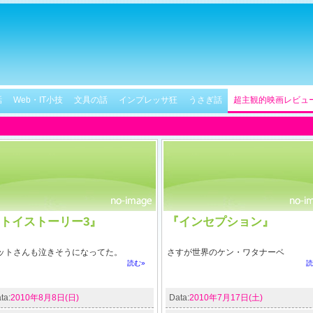
話
Web・IT小技
文具の話
インプレッサ狂
うさぎ話
超主観的映画レビュ
トイストーリー3』
『インセプション』
ットさんも泣きそうになってた。
さすが世界のケン・ワタナーベ
読む»
読
ta:
2010年8月8日(日)
Data:
2010年7月17日(土)