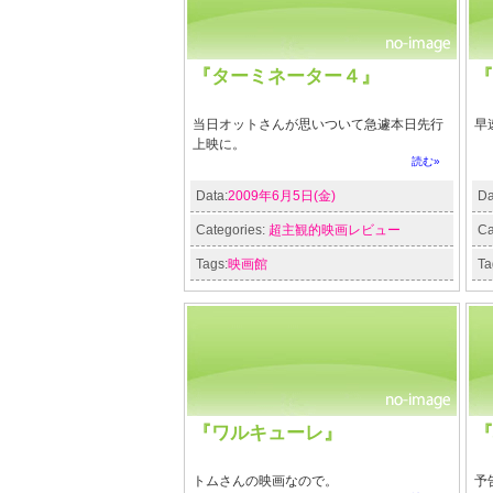
『ターミネーター４』
『
当日オットさんが思いついて急遽本日先行
早
上映に。
読む»
Data:
2009年6月5日(金)
Da
Categories:
超主観的映画レビュー
Ca
Tags:
映画館
Ta
『ワルキューレ』
『
トムさんの映画なので。
予