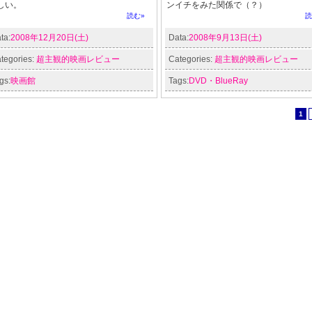
しい。
ンイチをみた関係で（？）
読む»
読
ta:
2008年12月20日(土)
Data:
2008年9月13日(土)
tegories:
超主観的映画レビュー
Categories:
超主観的映画レビュー
gs:
映画館
Tags:
DVD・BlueRay
1