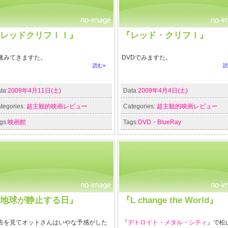
レッドクリフＩＩ』
『レッド・クリフＩ』
速みてきますた。
DVDでみますた。
読む»
読
ta:
2009年4月11日(土)
Data:
2009年4月4日(土)
tegories:
超主観的映画レビュー
Categories:
超主観的映画レビュー
gs:
映画館
Tags:
DVD・BlueRay
地球が静止する日』
『L change the World』
告を見てオットさんはいやな予感がした
『
デトロイト・メタル・シティ
』で松