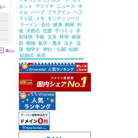
エット
デジイチ
ニュース
ネ
む»
イル
ハーブ
プラグイン
ヘブ
ライ語
メモ
モンテッソーリ
ラーメン
会社
健康
動画
外
食
天然石
恋愛
手づくり
手
前味噌
手帳
文具
料理
映画
館
植物
氣学・風水
泣き
温
泉
物申す
神社・仏閣
結婚
2
次へ »
結婚式
美容