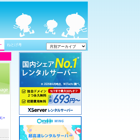
ー
ねとげ考
む»