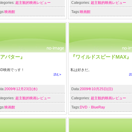
tegories:
超主観的映画レビュー
Categories:
超主観的映画レビュー
gs:
映画館
Tags:
映画館
アバター』
『ワイルドスピードMAX』
3D映画でっす！
私は好きだ。
読む»
読
ta:
2009年12月23日(水)
Data:
2009年10月25日(日)
tegories:
超主観的映画レビュー
Categories:
超主観的映画レビュー
gs:
映画館
Tags:
DVD・BlueRay