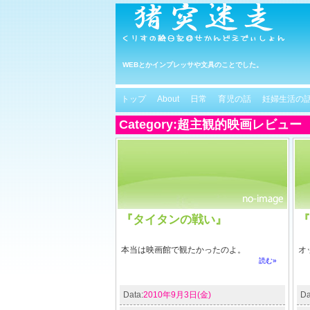
WEBとかインプレッサや文具のことでした。
トップ
About
日常
育児の話
妊婦生活の
Category:超主観的映画レビュー
『タイタンの戦い』
『
本当は映画館で観たかったのよ。
オ
読む»
Data:
2010年9月3日(金)
Da