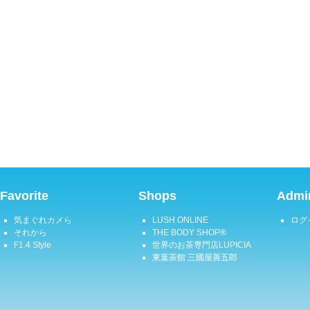
Favorite
Shops
Admin
気まぐれカメら
LUSH ONLINE
ログ
それから
THE BODY SHOP®
F1.4 Style
世界のお茶専門店LUPICIA
東葉茶館 三國屋善五郎