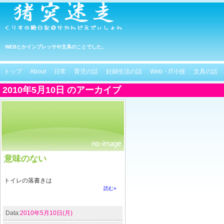
WEBとかインプレッサや文具のことでした。
トップ
About
日常
育児の話
妊婦生活の話
Web・IT小技
文具の話
2010年5月10日 のアーカイブ
意味のない
トイレの落書きは
読む»
Data:
2010年5月10日(月)