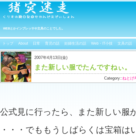
WEBとかインプレッサや文具のことでした。
トップ
About
日常
育児の話
妊婦生活の話
Web・IT小技
文具の話
2007年4月13日(金)
また新しい服でたんですねぃ。
Category::
ねとげ
公式見に行ったら、また新しい服
・・・でももうしばらくは宝箱は