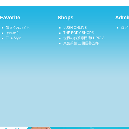
Favorite
Shops
Admin
気まぐれカメら
LUSH ONLINE
ログ
それから
THE BODY SHOP®
F1.4 Style
世界のお茶専門店LUPICIA
東葉茶館 三國屋善五郎