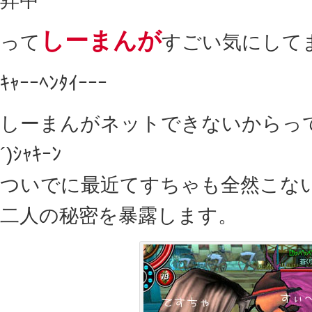
しーまんが
って
すごい気にして
ｷｬｰｰﾍﾝﾀｲｰｰｰ
しーまんがネットできないからって言
´)ｼｬｷｰﾝ
ついでに最近てすちゃも全然こな
二人の秘密を暴露します。