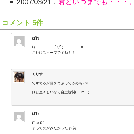
2007/03/21：
君といつまでも・・・
コメント 5件
ばれ
ｷｬ━━━━━(ﾟ∀ﾟ)━━━━━!!
これはスクープですね！！
くりす
てすちゃが目をつぶってるのもアル・・・
けど生々しいから自主規制(*￣m￣)
ばれ
(*-ω-)ﾇｩ
そっちのがみたかったぞ(笑)